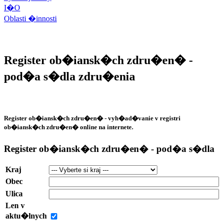
I�O
Oblasti �innosti
Register ob�iansk�ch zdru�en�
-
pod�a s�dla zdru�enia
Register ob�iansk�ch zdru�en�
- vyh�ad�vanie v registri
ob�iansk�ch zdru�en� online na internete.
Register ob�iansk�ch zdru�en�
- pod�a s�dla
Kraj
Obec
Ulica
Len v
aktu�lnych