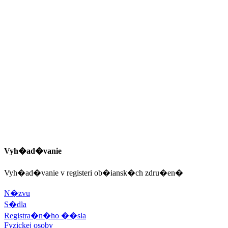
Vyh�ad�vanie
Vyh�ad�vanie v registeri ob�iansk�ch zdru�en�
N�zvu
S�dla
Registra�n�ho ��sla
Fyzickej osoby