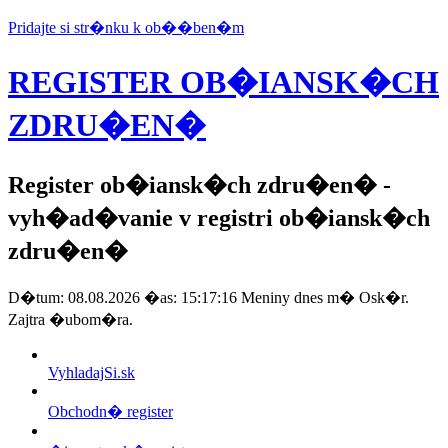
Pridajte si str�nku k ob��ben�m
REGISTER OB�IANSK�CH
ZDRU�EN�
Register ob�iansk�ch zdru�en�
-
vyh�ad�vanie v registri ob�iansk�ch
zdru�en�
D�tum: 08.08.2026 �as: 15:17:16 Meniny dnes m� Osk�r.
Zajtra �ubom�ra.
VyhladajSi.sk
Obchodn� register