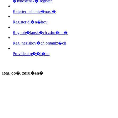
�ivnostensk� register
Katester nehnute�nost�
Register dl�n�kov
Reg. ob�iansk�ch zdru�en�
Reg. neziskov�ch organiz�cii
Provident p��i�ka
Reg. ob�. zdru�en�