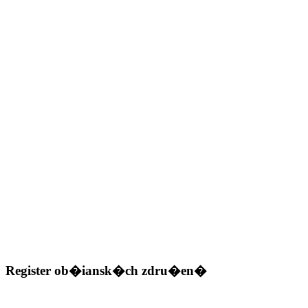
Register ob�iansk�ch zdru�en�