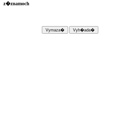
z�znamoch